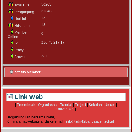
: 56203
Total Hits
: 31348
Pengunjung
: 13
Hari ini
: 18
Hits hari ini
Member
: 0
Online
: 216.73.217.17
IP
: -
Proxy
: Safari
Browser
Status Member
Link Web
|
Pemerintah
|
Organiasasi
|
Tutorial
|
Project
|
Sekolah
|
Umum
|
Univeristas
|
Bergabung lah bersama kami,
Kirim alamat website anda ke email :
info@sdn42bandaaceh.sch.id