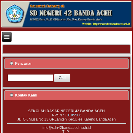
Pencarian
Kontak Kami
SEKOLAH DASAR NEGERI 42 BANDA ACEH
NPSN :
10105506
Jl.TGK Musa No.13 GP.Lamteh Kec.Ulee Kareng Banda Aceh
info@sdn42bandaaceh.sch.id
TLP :